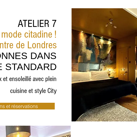
ATELIER 7
 mode citadine !
entre de Londres
ONNES DANS
E STANDARD
et ensoleillé avec plein
cuisine et style City
ns et réservations