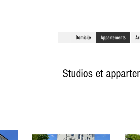
Appartement parf
Domicile
Appartements
Arr
Studios et appart