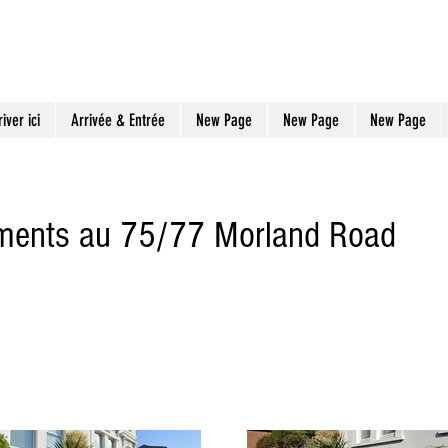
ait
Appartements de vacances dans le sud de Londres
iver ici
Arrivée & Entrée
New Page
New Page
New Page
ements au 75/77 Morland Road