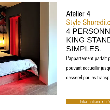
Atelier 4
Style Shoredit
4 PERSONN
KING STAND
SIMPLES.
L'appartement parfait p
pouvant accueillir jusq
desservi par les transp
Informations et r