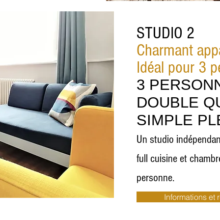
STUDIO 2
Charmant app
Idéal pour 3 
3 PERSONN
DOUBLE QU
SIMPLE PL
Un studio indépendant
full
cuisine et chamb
personne.
Informations et 