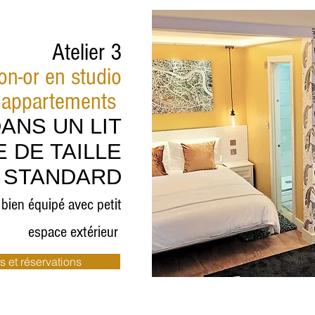
Atelier 3
lon-or en studio
appartements
ANS UN LIT
 DE TAILLE
STANDARD
bien équipé avec petit
espace extérieur
s et réservations