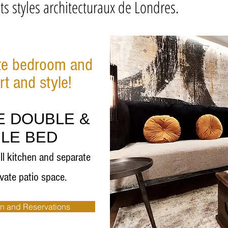
nts styles architecturaux de Londres.
ate bedroom and
rt and style!
E DOUBLE &
GLE BED
ll
kitchen and separate
vate patio space.
on and Reservations