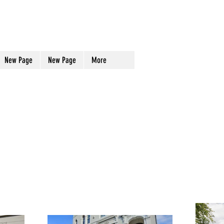
New Page
New Page
More